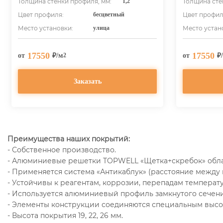
Толщина стенки профиля, мм:
1,2
Толщина сте
Цвет профиля:
бесцветный
Цвет профил
Место установки:
улица
Место устан
17550
17550
от
₽/м
от
₽
2
Заказать
Преимущества наших покрытий:
- Собственное производство.
- Алюминиевые решетки TOPWELL «Щетка+скребок» обла
- Применяется система «Антикаблук» (расстояние между 
- Устойчивы к реагентам, коррозии, перепадам температу
- Используется алюминиевый профиль замкнутого сечени
- Элементы конструкции соединяются специальным выс
- Высота покрытия 19, 22, 26 мм.