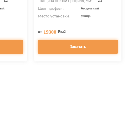
1,2
Толщина стенки профиля, мм:
2,2
ный
Цвет профиля:
бесцветный
Место установки:
улица
19300
от
₽/м
2
Заказать