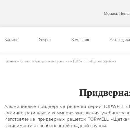
Москва, Песчан
Каталог
Услуги
Компания
Распродажа
Главная
»
Каталог
»
Алюминиевые решетки
»
TOPWELL «Щетка+скребок»
Придверна
Алюминиевые придверные решетки серии TOPWELL «Щет
административные и коммерческие здания, учебные заве
Изготовление придверных решеток TOPWELL «Щетка+с
зависимости от особенностей входной группы.