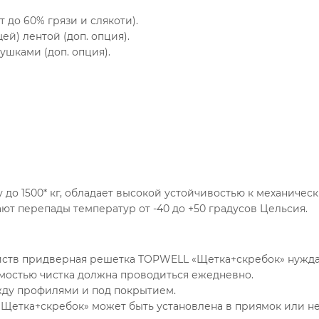
до 60% грязи и слякоти).
) лентой (доп. опция).
шками (доп. опция).
до 1500* кг, обладает высокой устойчивостью к механичес
 перепады температур от -40 до +50 градусов Цельсия.
йств придверная решетка TOPWELL «Щетка+скребок» нужда
остью чистка должна проводиться ежедневно.
жду профилями и под покрытием.
етка+скребок» может быть установлена в приямок или не