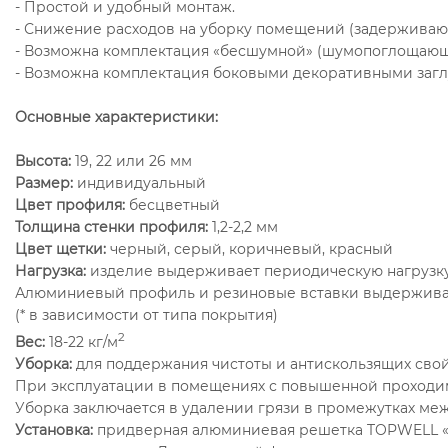
- Простой и удобный монтаж.
- Снижение расходов на уборку помещений (задерживают 
- Возможна комплектация «бесшумной» (шумопоглощающей
- Возможна комплектация боковыми декоративными заглу
Основные характеристики:
Высота:
19, 22 или 26 мм
Размер:
индивидуальный
Цвет профиля:
бесцветный
Толщина стенки профиля:
1,2-2,2 мм
Цвет щетки:
черный, серый, коричневый, красный
Нагрузка:
изделие выдерживает периодическую нагрузку 
Алюминиевый профиль и резиновые вставки выдерживают
(* в зависимости от типа покрытия)
2
Вес:
18-22 кг/м
Уборка:
для поддержания чистоты и антискользящих сво
При эксплуатации в помещениях с повышенной проходим
Уборка заключается в удалении грязи в промежутках ме
Установка:
придверная алюминиевая решетка TOPWELL «Щ