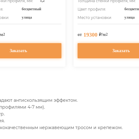
нки профиля, мм:
1,2
Толщина стенки профиля, мм:
я:
бесцветный
Цвет профиля:
бесцвет
овки:
улица
Место установки:
улица
19300
/м
от
₽/м
2
2
Заказать
Заказать
дают антискользящим эффектом.
профилями 4-7 мм).
р.
я.
ококачественным нержавеющим тросом и крепежом.