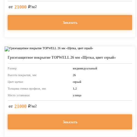
21000
от
₽/м
2
Заказать
Грязезащитное покрытие TOPWELL 26 мм «Щетка, цвет серый»
Размер:
индивидуальный
Высота покрытия, мм:
26
Цвет щетки:
серый
Толщина стенки профиля, мм:
1,2
Место установки:
улица
21000
от
₽/м
2
Заказать