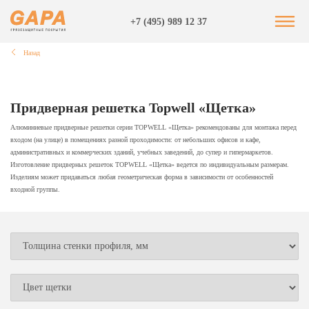
+7 (495) 989 12 37
Назад
Придверная решетка Topwell «Щетка»
Алюминиевые придверные решетки серии TOPWELL «Щетка» рекомендованы для монтажа перед
входом (на улице) в помещениях разной проходимости: от небольших офисов и кафе,
административных и коммерческих зданий, учебных заведений, до супер и гипермаркетов.
Изготовление придверных решеток TOPWELL «Щетка» ведется по индивидуальным размерам.
Изделиям может придаваться любая геометрическая форма в зависимости от особенностей
входной группы.