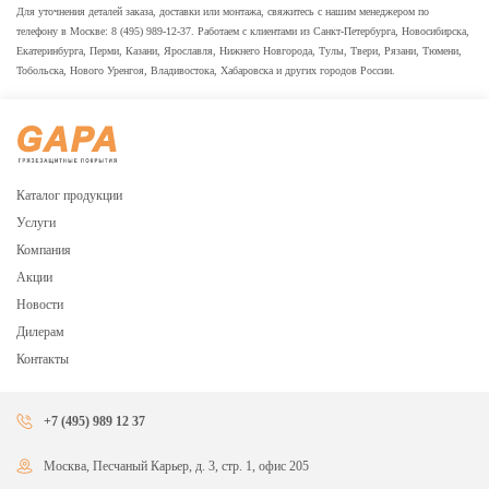
Для уточнения деталей заказа, доставки или монтажа, свяжитесь с нашим менеджером по
телефону в Москве: 8 (495) 989-12-37. Работаем с клиентами из Санкт-Петербурга, Новосибирска,
Екатеринбурга, Перми, Казани, Ярославля, Нижнего Новгорода, Тулы, Твери, Рязани, Тюмени,
Тобольска, Нового Уренгоя, Владивостока, Хабаровска и других городов России.
Каталог продукции
Услуги
Компания
Акции
Новости
Дилерам
Контакты
+7 (495) 989 12 37
Москва, Песчаный Карьер, д. 3, стр. 1, офис 205