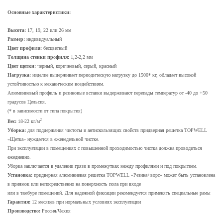
Основные характеристики:
Высота:
17, 19, 22 или 26 мм
Размер:
индивидуальный
Цвет профиля:
бесцветный
Толщина стенки профиля:
1,2-2,2 мм
Цвет щетки:
черный, коричневый, серый, красный
Нагрузка:
изделие выдерживает периодическую нагрузку до 1500* кг, обладает высокой
устойчивостью к механическим воздействиям.
Алюминиевый профиль и резиновые вставки выдерживают перепады температур от -40 до +50
градусов Цельсия.
(* в зависимости от типа покрытия)
2
Вес:
18-22 кг/м
Уборка:
для поддержания чистоты и антискользящих свойств придверная решетка TOPWELL
«Щетка» нуждается в еженедельной чистке.
При эксплуатации в помещениях с повышенной проходимостью чистка должна проводиться
ежедневно.
Уборка заключается в удалении грязи в промежутках между профилями и под покрытием.
Установка:
придверная алюминиевая решетка TOPWELL «Резина+ворс» может быть установлена
в приямок или непосредственно на поверхность пола при входе
или в тамбуре помещений. Для надежной фиксации рекомендуется применять специальные рамы
Гарантия:
12 месяцев при нормальных условиях эксплуатации
Производство:
Россия/Чехия