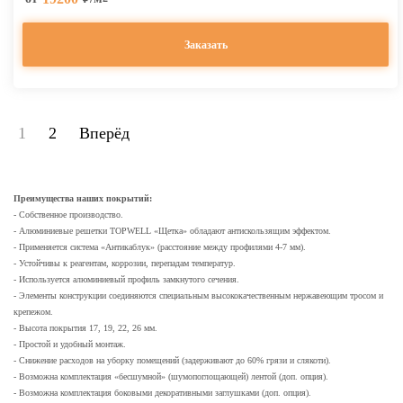
Заказать
1
2
Вперёд
Преимущества наших покрытий:
- Собственное производство.
- Алюминиевые решетки TOPWELL «Щетка» обладают антискользящим эффектом.
- Применяется система «Антикаблук» (расстояние между профилями 4-7 мм).
- Устойчивы к реагентам, коррозии, перепадам температур.
- Используется алюминиевый профиль замкнутого сечения.
- Элементы конструкции соединяются специальным высококачественным нержавеющим тросом и
крепежом.
- Высота покрытия 17, 19, 22, 26 мм.
- Простой и удобный монтаж.
- Снижение расходов на уборку помещений (задерживают до 60% грязи и слякоти).
- Возможна комплектация «бесшумной» (шумопоглощающей) лентой (доп. опция).
- Возможна комплектация боковыми декоративными заглушками (доп. опция).