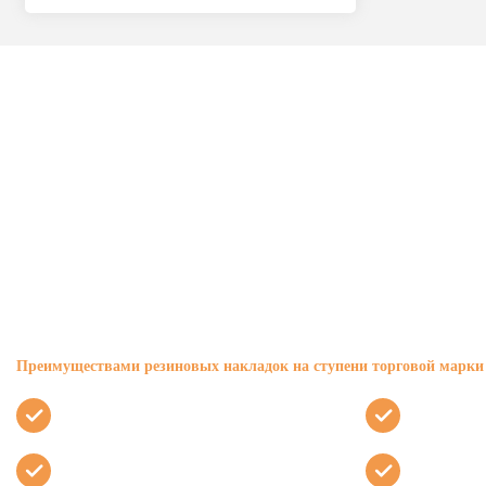
Н
Для производства изделий применяют материал, устойч
Преимуществами резиновых накладок на ступени торговой марк
повышенная стойкость к износу
возможнос
защита от скольжения
стойкость 