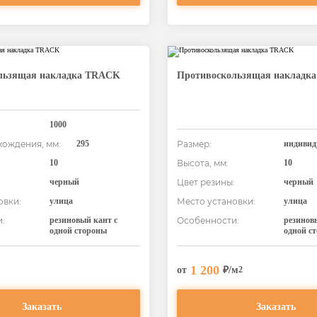
льзящая накладка TRACK
Противоскользящая накладк
1000
хождения, мм:
295
Размер:
индивид
10
Высота, мм:
10
:
черный
Цвет резины:
черный
овки:
улица
Место установки:
улица
:
резиновый кант с
Особенности:
резинов
одной стороны
одной с
1 200
от
₽/м
2
Заказать
Заказать