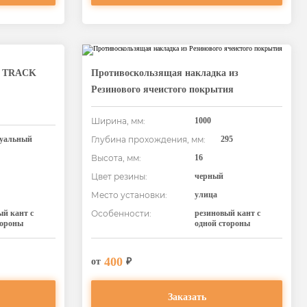
а TRACK
Противоскользящая накладка из
Резинового ячеистого покрытия
Ширина, мм:
1000
уальный
Глубина прохождения, мм:
295
Высота, мм:
16
Цвет резины:
черный
Место установки:
улица
ый кант с
Особенности:
резиновый кант с
тороны
одной стороны
400
от
₽
Заказать