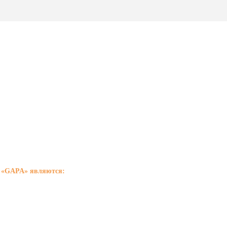
азначение резиновых наклад
ивый к воздействию солнечных лучей, перепадов температ
и «GAPA» являются:
ть эксплуатации в широком диапазоне температур
к агрессивным средам, влаге и абразивам