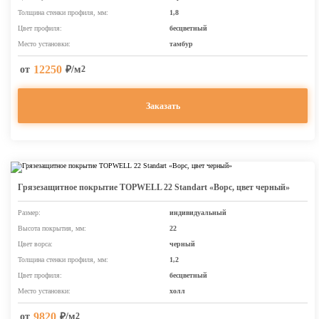
Толщина стенки профиля, мм:
1,8
Цвет профиля:
бесцветный
Место установки:
тамбур
12250
от
₽/м
2
Заказать
Грязезащитное покрытие TOPWELL 22 Standart «Ворс, цвет черный»
Размер:
индивидуальный
Высота покрытия, мм:
22
Цвет ворса:
черный
Толщина стенки профиля, мм:
1,2
Цвет профиля:
бесцветный
Место установки:
холл
9820
от
₽/м
2