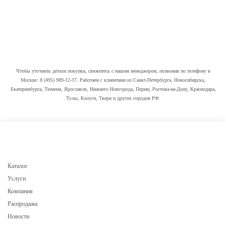
Еще одно преимущество таких грязезащитных ковриков — замена без
особого труда чистящих элементов.
А это особенно важно, так как это сократит
расходы на обслуживание покрытий.
Чтобы уточнить детали покупки, свяжитесь с нашим менеджером, позвонив по телефону в
Москве: 8 (495) 989-12-37. Работаем с клиентами из Санкт-Петербурга, Новосибирска,
Екатеринбурга, Тюмени, Ярославля, Нижнего Новгорода, Перми, Ростова-на-Дону, Краснодара,
Тулы, Калуги, Твери и других городов РФ.
Каталог
Услуги
Компания
Распродажа
Новости