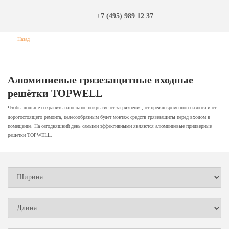
+7 (495) 989 12 37
Назад
Алюминиевые грязезащитные входные
решётки TOPWELL
Чтобы дольше сохранить напольное покрытие от загрязнения, от преждевременного износа и от
дорогостоящего ремонта, целесообразным будет монтаж средств грязезащиты перед входом в
помещение. На сегодняшний день самыми эффективными являются алюминиевые придверные
решетки TOPWELL.