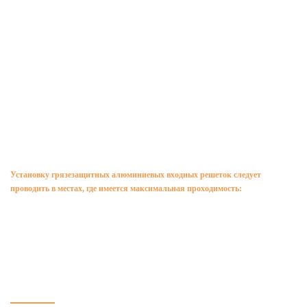
Назначение алюминиевых решёток
Купить алюминиевые грязезащитные входные решетки или коврики по доступной
цене вы можете в нашей компании. Мы предлагаем покрытия различной формы,
размеров и высоты. Наши решетки могут быть установлены в любых входных
группах.
Установку грязезащитных алюминиевых входных решеток следует
проводить в местах, где имеется максимальная проходимость:
в домах и ЖК по реновации
в торговых и бизнес-центрах
на вокзалах и в аэропортах
в супер- и гипермаркетах
школах и детских садах
административных зданиях
Наши алюминиевые придверные решетки обладают противоскользящим
эффектом и наделены высокой стойкостью к коррозии и износу