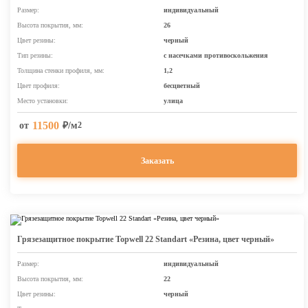
Размер:
индивидуальный
Высота покрытия, мм:
26
Цвет резины:
черный
Тип резины:
с насечками противоскольжения
Толщина стенки профиля, мм:
1,2
Цвет профиля:
бесцветный
Место установки:
улица
11500
от
₽/м
2
Заказать
Грязезащитное покрытие Topwell 22 Standart «Резина, цвет черный»
Размер:
индивидуальный
Высота покрытия, мм:
22
Цвет резины:
черный