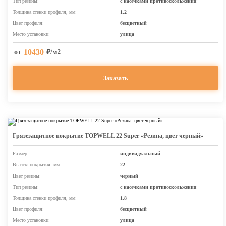
Тип резины:
с насечками противоскольжения
Толщина стенки профиля, мм:
1,2
Цвет профиля:
бесцветный
Место установки:
улица
10430
от
₽/м
2
Заказать
Грязезащитное покрытие TOPWELL 22 Super «Резина, цвет черный»
Размер:
индивидуальный
Высота покрытия, мм:
22
Цвет резины:
черный
Тип резины:
с насечками противоскольжения
Толщина стенки профиля, мм:
1,8
Цвет профиля:
бесцветный
Место установки:
улица