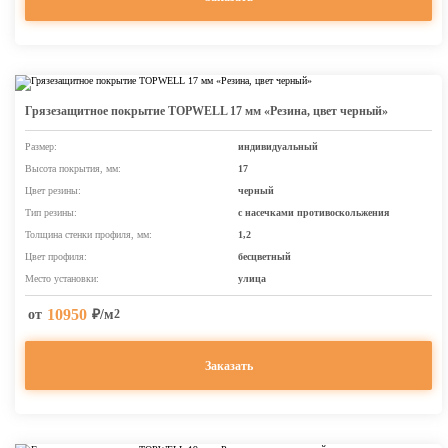
Грязезащитное покрытие TOPWELL 17 мм «Резина, цвет черный»
Размер:
индивидуальный
Высота покрытия, мм:
17
Цвет резины:
черный
Тип резины:
с насечками противоскольжения
Толщина стенки профиля, мм:
1,2
Цвет профиля:
бесцветный
Место установки:
улица
10950
от
₽/м
2
Заказать