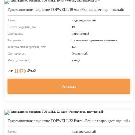
Грязезащитное покрытие TOPWELL 19 мм «Резина, цвет коричневый»
Размер:
индивидуальный
Высота покрытия, мм:
19
Цвет резины:
коричневый
Тип резины:
с насечками противоскольжения
Толщина стенки профиля, мм:
1,2
Цвет профиля:
бесцветный
Место установки:
улица
11470
от
₽/м
2
Заказать
Грязезащитное покрытие TOPWELL 22 Extra «Резина+ворс, цвет черный»
Размер:
индивидуальный