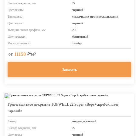
Высота покрытия, мм:
22
Цвет резины:
черный
Тип резины:
с насечками противоскольжения
Цвет ворса:
черный
Толщина стенки профиля, мм:
2,2
Цвет профиля:
бесцветный
Место установки:
тамбур
11150
от
₽/м
2
Заказать
Грязезащитное покрытие TOPWELL 22 Super «Ворс+скребок, цвет
черный»
Размер:
индивидуальный
Высота покрытия, мм:
22
Цвет ворса:
черный