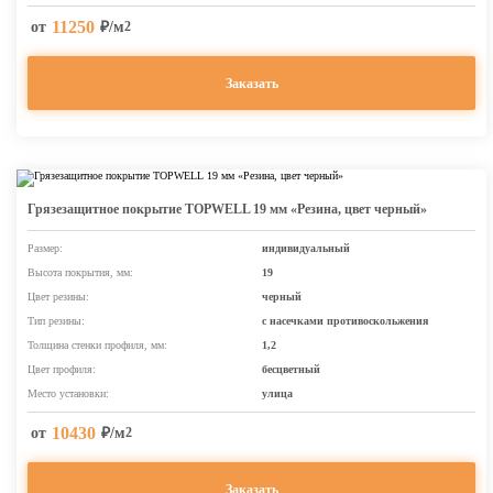
11250
от
₽/м
2
Заказать
Грязезащитное покрытие TOPWELL 19 мм «Резина, цвет черный»
Размер:
индивидуальный
Высота покрытия, мм:
19
Цвет резины:
черный
Тип резины:
с насечками противоскольжения
Толщина стенки профиля, мм:
1,2
Цвет профиля:
бесцветный
Место установки:
улица
10430
от
₽/м
2
Заказать