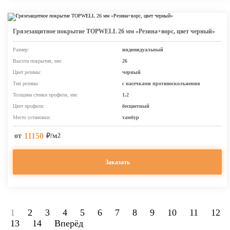
Грязезащитное покрытие TOPWELL 26 мм «Резина+ворс, цвет черный»
Размер:
индивидуальный
Высота покрытия, мм:
26
Цвет резины:
черный
Тип резины:
с насечками противоскольжения
Толщина стенки профиля, мм:
1,2
Цвет профиля:
бесцветный
Место установки:
тамбур
11150
от
₽/м
2
Заказать
1
2
3
4
5
6
7
8
9
10
11
12
13
14
Вперёд