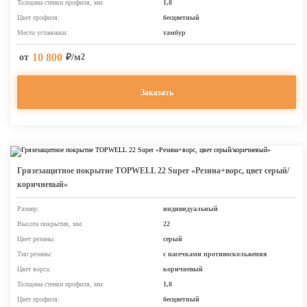
Толщина стенки профиля, мм:
1,8
Цвет профиля:
бесцветный
Место установки:
тамбур
10 800
от
₽/м
2
Заказать
Грязезащитное покрытие TOPWELL 22 Super «Резина+ворс, цвет серый/
коричневый»
Размер:
индивидуальный
Высота покрытия, мм:
22
Цвет резины:
серый
Тип резины:
с насечками противоскольжения
Цвет ворса:
коричневый
Толщина стенки профиля, мм:
1,8
Цвет профиля:
бесцветный