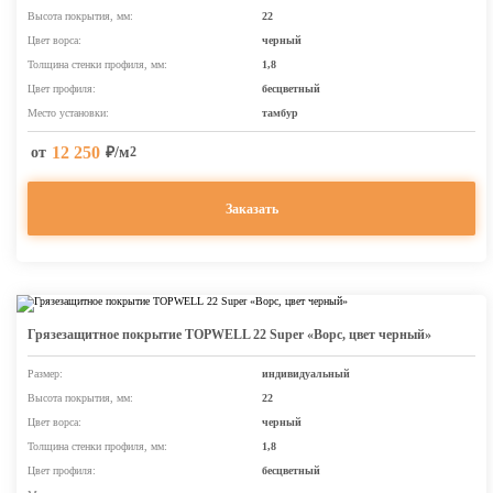
Высота покрытия, мм:
22
Цвет ворса:
черный
Толщина стенки профиля, мм:
1,8
Цвет профиля:
бесцветный
Место установки:
тамбур
12 250
от
₽/м
2
Заказать
Грязезащитное покрытие TOPWELL 22 Super «Ворс, цвет черный»
Размер:
индивидуальный
Высота покрытия, мм:
22
Цвет ворса:
черный
Толщина стенки профиля, мм:
1,8
Цвет профиля:
бесцветный