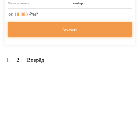
Место установки:
тамбур
10 800
от
₽/м
2
Заказать
1
2
Вперёд
Назначение алюминиевых решёток
Купить алюминиевые грязезащитные входные решетки TOPWELL 22 Super по
доступной цене вы можете в нашей компании. Мы предлагаем покрытия
различной формы, размеров и высоты. Наши решетки могут быть установлены в
любых входных группах.