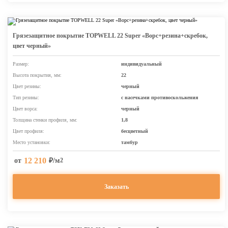
Грязезащитное покрытие TOPWELL 22 Super «Ворс+резина+скребок,
цвет черный»
Размер:
индивидуальный
Высота покрытия, мм:
22
Цвет резины:
черный
Тип резины:
с насечками противоскольжения
Цвет ворса:
черный
Толщина стенки профиля, мм:
1,8
Цвет профиля:
бесцветный
Место установки:
тамбур
12 210
от
₽/м
2
Заказать