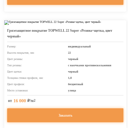
Грязезащитное покрытие TOPWELL 22 Super «Резина+щетка, цвет
черный»
Размер:
индивидуальный
Высота покрытия, мм:
22
Цвет резины:
черный
Тип резины:
с насечками противоскольжения
Цвет щетки:
черный
Толщина стенки профиля, мм:
1,8
Цвет профиля:
бесцветный
Место установки:
улица
16 000
от
₽/м
2
Заказать