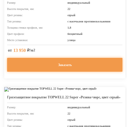
Размер:
индивидуальный
Высота покрытия, мм:
22
Цвет резины:
серый
Тип резины:
с насечками противоскольжения
Толщина стенки профиля, мм:
1,8
Цвет профиля:
бесцветный
Место установки:
улица
13 950
от
₽/м
2
Заказать
Грязезащитное покрытие TOPWELL 22 Super «Резина+ворс, цвет серый»
Размер:
индивидуальный
Высота покрытия, мм:
22
Цвет резины:
серый
Тип резины:
с насечками противоскольжения