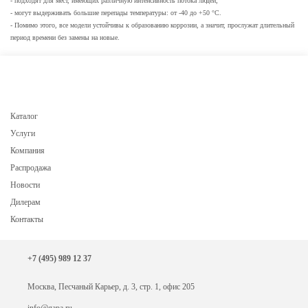
- подходят для мест, имеющих различную интенсивность потока людей;
- могут выдерживать большие перепады температуры: от -40 до +50 °С.
- Помимо этого, все модели устойчивы к образованию коррозии, а значит, прослужат длительный
период времени без замены на новые.
Каталог
Услуги
Компания
Распродажа
Новости
Дилерам
Контакты
+7 (495) 989 12 37
Москва, Песчаный Карьер, д. 3, стр. 1, офис 205