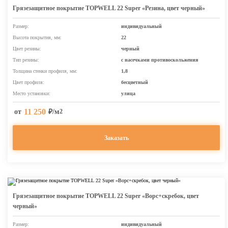
Грязезащитное покрытие TOPWELL 22 Super «Резина, цвет черный»
Размер:
индивидуальный
Высота покрытия, мм:
22
Цвет резины:
черный
Тип резины:
с насечками противоскольжения
Толщина стенки профиля, мм:
1,8
Цвет профиля:
бесцветный
Место установки:
улица
11 250
от
₽/м
2
Заказать
Грязезащитное покрытие TOPWELL 22 Super «Ворс+скребок, цвет
черный»
Размер:
индивидуальный