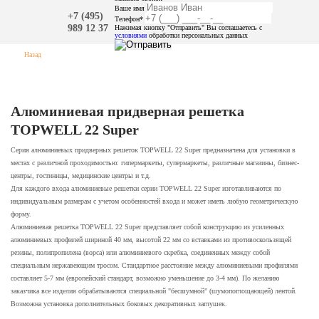
Ваше имя
+7 (495)
Телефон*
989 12 37
Нажимая кнопку "Отправить" Вы соглашаетесь с
условиями
обработки персональных данных
Назад
Алюминиевая придверная решетка
TOPWELL 22 Super
Серия алюминиевых придверных решеток TOPWELL 22 Super предназначена для установки в
местах с различной проходимостью: гипермаркеты, супермаркеты, различные магазины, бизнес-
центры, гостиницы, медицинские центры и т.д.
Для каждого входа алюминиевые решетки серии TOPWELL 22 Super изготавливаются по
индивидуальным размерам с учетом особенностей входа и может иметь любую геометрическую
форму.
Алюминиевая решетка TOPWELL 22 Super представляет собой конструкцию из усиленных
алюминиевых профилей шириной 40 мм, высотой 22 мм со вставками из противоскользящей
резины, полипропилена (ворса) или алюминиевого скребка, соединенных между собой
специальным нержавеющим тросом. Стандартное расстояние между алюминиевыми профилями
составляет 5-7 мм (европейский стандарт, возможно уменьшение до 3-4 мм). По желанию
заказчика все изделия обрабатываются специальной "бесшумной" (шумопоглощающей) лентой.
Возможна установка дополнительных боковых декоративных заглушек.