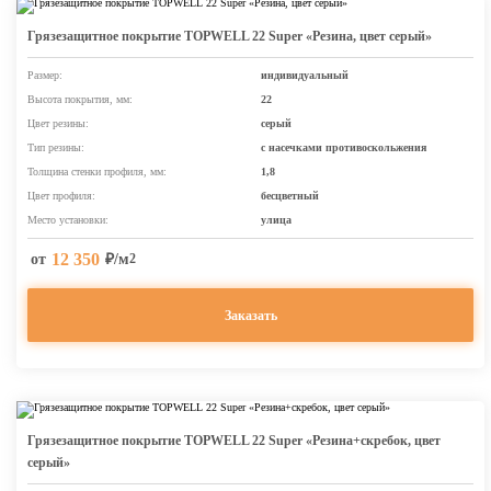
Грязезащитное покрытие TOPWELL 22 Super «Резина, цвет серый»
Размер:
индивидуальный
Высота покрытия, мм:
22
Цвет резины:
серый
Тип резины:
с насечками противоскольжения
Толщина стенки профиля, мм:
1,8
Цвет профиля:
бесцветный
Место установки:
улица
12 350
от
₽/м
2
Заказать
Грязезащитное покрытие TOPWELL 22 Super «Резина+скребок, цвет
серый»