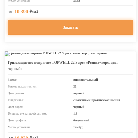
Место установки:
холл
10 390
от
₽/м
2
Заказать
Грязезащитное покрытие TOPWELL 22 Super «Резина+ворс, цвет
черный»
Размер:
индивидуальный
Высота покрытия, мм:
22
Цвет резины:
черный
Тип резины:
с насечками противоскольжения
Цвет ворса:
черный
Толщина стенки профиля, мм:
1,8
Цвет профиля:
бесцветный
Место установки:
тамбур