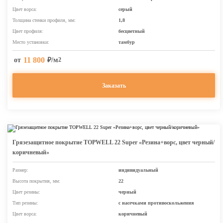
Цвет ворса:
серый
Толщина стенки профиля, мм:
1,8
Цвет профиля:
бесцветный
Место установки:
тамбур
11 800
от
₽/м
2
Заказать
Грязезащитное покрытие TOPWELL 22 Super «Резина+ворс, цвет черный/
коричневый»
Размер:
индивидуальный
Высота покрытия, мм:
22
Цвет резины:
черный
Тип резины:
с насечками противоскольжения
Цвет ворса:
коричневый