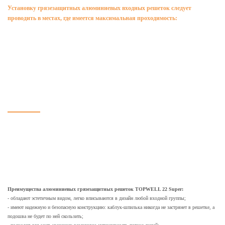
Установку грязезащитных алюминиевых входных решеток следует
проводить в местах, где имеется максимальная проходимость:
в домах и ЖК по реновации
в торговых и бизнес-центрах
на вокзалах и в аэропортах
в супер- и гипермаркетах
школах и детских садах
административных зданиях
Наши алюминиевые придверные решетки TOPWELL 22 Super обладают
противоскользящим эффектом и наделены высокой стойкостью к коррозии
и износу
Еще одно преимущество таких грязезащитных ковриков — замена без
особого труда чистящих элементов.
А это особенно важно, так как это сократит
расходы на обслуживание покрытий.
Преимущества алюминиевых грязезащитных решеток TOPWELL 22 Super:
- обладают эстетичным видом, легко вписываются в дизайн любой входной группы;
- имеют надежную и безопасную конструкцию: каблук-шпилька никогда не застрянет в решетке, а
подошва не будет по ней скользить;