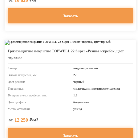
10 820
от
₽/м
2
Заказать
Грязезащитное покрытие TOPWELL 22 Super «Резина+скребок, цвет
черный»
Размер:
индивидуальный
Высота покрытия, мм:
22
Цвет резины:
черный
Тип резины:
с насечками противоскольжения
Толщина стенки профиля, мм:
1,8
Цвет профиля:
бесцветный
Место установки:
улица
12 250
от
₽/м
2
Заказать