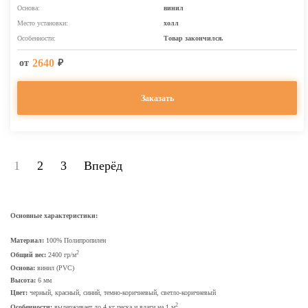
Основа:
винил
Место установки:
холл
Особенности:
Товар закончился.
2640
от
₽
Заказать
1
2
3
Вперёд
Основные характеристики:
Материал:
100% Полипропилен
2
Общий вес:
2400 гр/м
Основа:
винил (PVC)
Высота:
6 мм
Цвет:
черный, красный, синий, темно-коричневый, светло-коричневый
2
Особенности:
выдерживает до 4 кг песка и влаги на 1 м