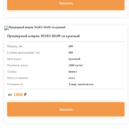
Заказать
Придверный коврик MARS 60х90 см красный
Ширина, мм:
600
Глубина прохождения, мм:
900
Цвет ворса:
красный
Плотность ворса:
2400 гр/м2
Основа:
винил
Место установки:
холл
Особенности:
Товар закончился.
1060
от
₽
Заказать