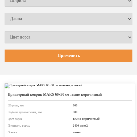
Придверный коврик MARS 60х80 см темно-коричневый
Ширина, мм:
600
Глубина прохождения, мм:
800
Цвет ворса:
темно-коричневый
Плотность ворса:
2400 гр/м2
Основа:
винил