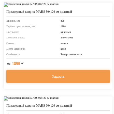
Придверный коврик MARS 80х120 см красный
Ширина, мм:
800
Глубина прохождения, мм:
1200
Цвет ворса:
красный
Плотность ворса:
2400 гр/м2
Основа:
винил
Место установки:
холл
Особенности:
Товар закончился.
1890
от
₽
Заказать
Придверный коврик MARS 90х120 см красный