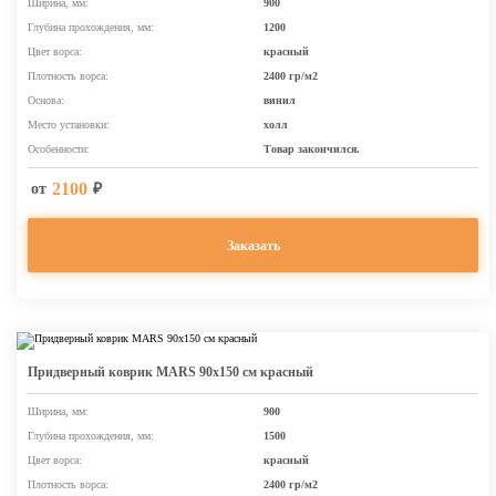
Ширина, мм:
900
Глубина прохождения, мм:
1200
Цвет ворса:
красный
Плотность ворса:
2400 гр/м2
Основа:
винил
Место установки:
холл
Особенности:
Товар закончился.
2100
от
₽
Заказать
Придверный коврик MARS 90х150 см красный
Ширина, мм:
900
Глубина прохождения, мм:
1500
Цвет ворса:
красный
Плотность ворса:
2400 гр/м2