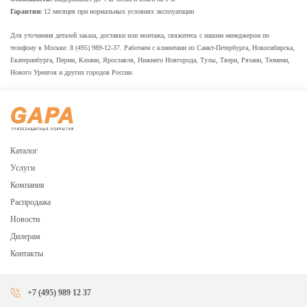
Гарантия:
12 месяцев при нормальных условиях эксплуатации
Для уточнения деталей заказа, доставки или монтажа, свяжитесь с нашим менеджером по
телефону в Москве: 8 (495) 989-12-37. Работаем с клиентами из Санкт-Петербурга, Новосибирска,
Екатеринбурга, Перми, Казани, Ярославля, Нижнего Новгорода, Тулы, Твери, Рязани, Тюмени,
Нового Уренгоя и других городов России.
Каталог
Услуги
Компания
Распродажа
Новости
Дилерам
Контакты
+7 (495) 989 12 37