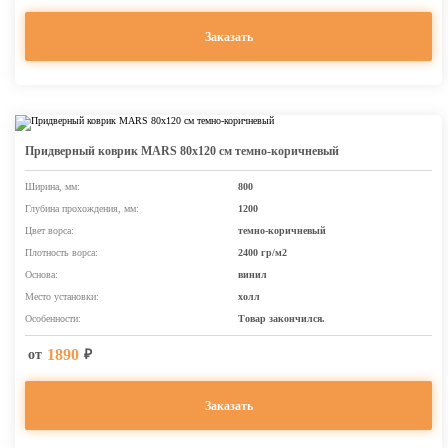
Заказать
Придверный коврик MARS 80х120 см темно-коричневый
Ширина, мм:
800
Глубина прохождения, мм:
1200
Цвет ворса:
темно-коричневый
Плотность ворса:
2400 гр/м2
Основа:
винил
Место установки:
холл
Особенности:
Товар закончился.
1890
от
₽
Заказать