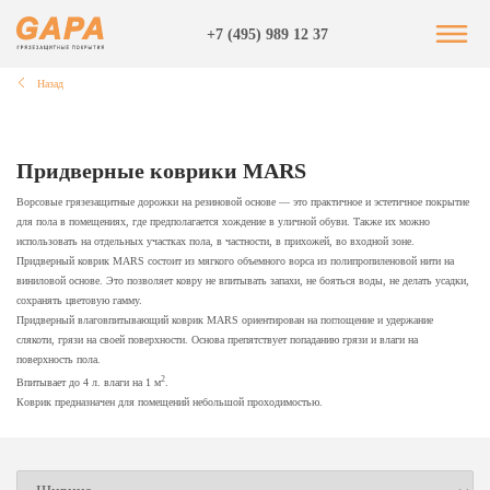
+7 (495) 989 12 37
Назад
Придверные коврики MARS
Ворсовые грязезащитные дорожки на резиновой основе — это практичное и эстетичное покрытие
для пола в помещениях, где предполагается хождение в уличной обуви. Также их можно
использовать на отдельных участках пола, в частности, в прихожей, во входной зоне.
Придверный коврик MARS состоит из мягкого объемного ворса из полипропиленовой нити на
виниловой основе. Это позволяет ковру не впитывать запахи, не бояться воды, не делать усадки,
сохранять цветовую гамму.
Придверный влаговпитывающий коврик MARS ориентирован на поглощение и удержание
слякоти, грязи на своей поверхности. Основа препятствует попаданию грязи и влаги на
поверхность пола.
2
Впитывает до 4 л. влаги на 1 м
.
Коврик предназначен для помещений небольшой проходимостью.