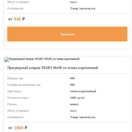
Место установки:
холл
Особенности:
Товар закончился.
940
от
₽
Заказать
Придверный коврик MARS 60х90 см темно-коричневый
Ширина, мм:
600
Глубина прохождения, мм:
900
Цвет ворса:
темно-коричневый
Плотность ворса:
2400 гр/м2
Основа:
винил
Место установки:
холл
Особенности:
Товар закончился.
1060
от
₽