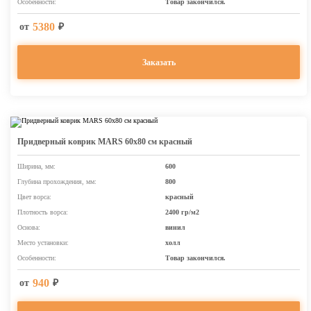
Особенности:
Товар закончился.
5380
от
₽
Заказать
Придверный коврик MARS 60х80 см красный
Ширина, мм:
600
Глубина прохождения, мм:
800
Цвет ворса:
красный
Плотность ворса:
2400 гр/м2
Основа:
винил
Место установки:
холл
Особенности:
Товар закончился.
940
от
₽