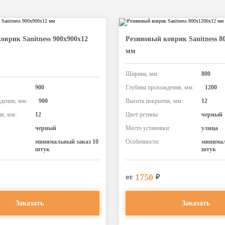
оврик Sanitness 900х900х12
Резиновый коврик Sanitness 8
мм
Ширина, мм:
800
900
Глубина прохождения, мм:
1200
дения, мм:
900
Высота покрытия, мм:
12
я, мм:
12
Цвет резины:
черный
черный
Место установки:
улица
минимальный заказ 10
Особенности:
минимал
штук
штук
1750
от
₽
Заказать
Заказать