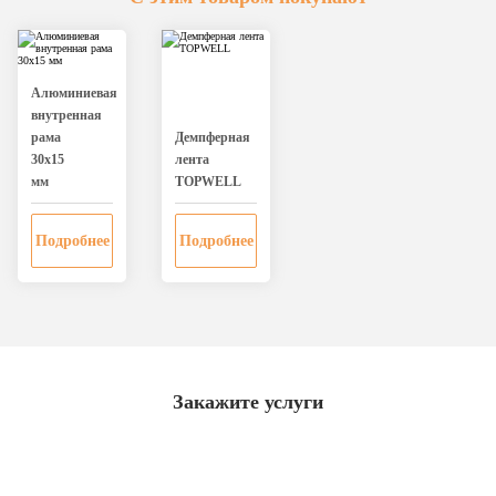
Алюминиевая
внутренная
рама
Дeмпферная
30х15
лента
мм
TOPWELL
Подробнее
Подробнее
Закажите услуги