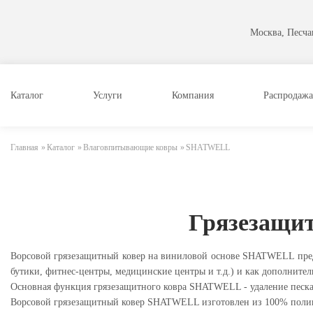
Москва, Песчан
Каталог
Услуги
Компания
Распродажа
Главная
»
Каталог
»
Влаговпитывающие ковры
»
SHATWELL
Грязезащи
Ворсовой грязезащитный ковер на виниловой основе SHATWELL предн
бутики, фитнес-центры, медицинские центры и т.д.) и как дополни
Основная функция грязезащитного ковра SHATWELL - удаление песка 
Ворсовой грязезащитный ковер SHATWELL изготовлен из 100% поли