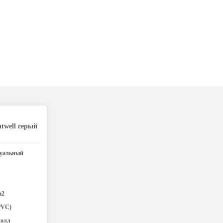
twell серый
уальный
м2
PVC)
холл