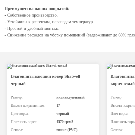
Преимущества наших покрытий:
- Собственное производство.
- Устойчивы к реагентам, перепадам температур.
- Простой и удобный монтаж.
- Снижение расходов на уборку помещений (задерживают до 60% грязи
Влаговпитывающий ковер Shatwell
Влаговпиты
черный
коричневый
Размер:
индивидуальный
Размер:
Высота покрытия, мм:
17
Высота покрыти
Цвет ворса:
черный
Цвет ворса:
Плотность ворса:
4570 гр/м2
Плотность ворс
Основа:
винил (PVC)
Основа: