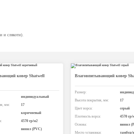
 и слякоти).
вающий ковер Shatwell
Влаговпитывающий ковер Sha
Размер:
индивид
индивидуальный
Высота покрытия, мм:
17
я, мм:
17
Цвет ворса:
серый
коричневый
Плотность ворса:
4570 гр/
а:
4570 гр/м2
Основа:
винил (
винил (PVC)
Место установки:
тамбур/