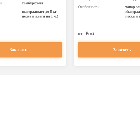
и:
тамбур/холл
Особенности:
товар з
выдерживает до 8 кг
Выдержи
песка и влаги на 1 м2
песка и 
от
₽/м
2
Заказать
Заказать