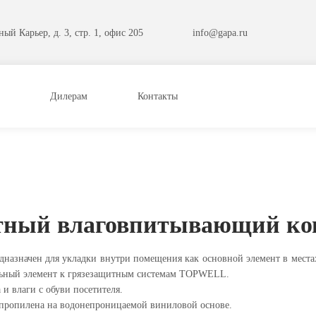
ый Карьер, д. 3, стр. 1, офис 205
info@gapa.ru
Дилерам
Контакты
тный влаговпитывающий кове
азначен для укладки внутри помещения как основной элемент в местах
тельный элемент к грязезащитным системам TOPWELL.
и влаги с обуви посетителя.
пропилена на водонепроницаемой виниловой основе.