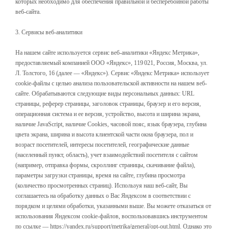
которых необходимо для обеспечения правильной и бесперебойной работы
веб-сайта.
3. Сервисы веб-аналитики
На нашем сайте используется сервис веб-аналитики «Яндекс Метрика»,
предоставляемый компанией ООО «Яндекс», 119 021, Россия, Москва, ул.
Л. Толстого, 16 (далее — «Яндекс»). Сервис «Яндекс Метрика» использует
cookie-файлы с целью анализа пользовательской активности на нашем веб-
сайте. Обрабатываются следующие виды персональных данных: URL
страницы, реферер страницы, заголовок страницы, браузер и его версия,
операционная система и ее версия, устройство, высота и ширина экрана,
наличие JavaScript, наличие Cookies, часовой пояс, язык браузера, глубина
цвета экрана, ширина и высота клиентской части окна браузера, пол и
возраст посетителей, интересы посетителей, географические данные
(населенный пункт, область), учет взаимодействий посетителя с сайтом
(например, отправка формы, скроллинг страницы, скачивание файла),
параметры загрузки страницы, время на сайте, глубина просмотра
(количество просмотренных страниц). Используя наш веб-сайт, Вы
соглашаетесь на обработку данных о Вас Яндексом в соответствии с
порядком и целями обработки, указанными выше. Вы можете отказаться от
использования Яндексом cookie-файлов, воспользовавшись инструментом
по ссылке — https://yandex.ru/support/metrika/general/opt-out.html. Однако это