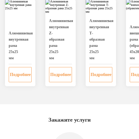
Алюминиевая
Алюминиевая
внутренная
внутренная
Алюм
Алюминиевая
Z-
Т-
внеш
внутренная
образная
образная
рама
рама
рама
рама
(обра
25х25
25х25
25х25
45х20
мм
мм
мм
мм
Подробнее
Подробнее
Подробнее
Под
Закажите услуги