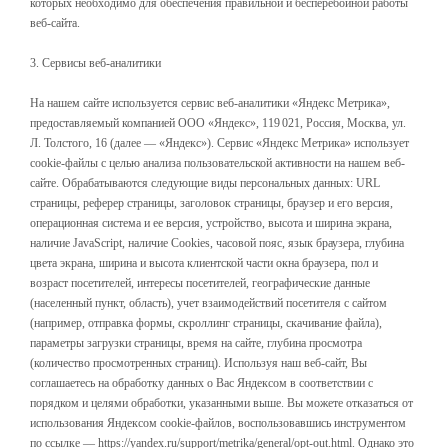
которых необходимо для обеспечения правильной и бесперебойной работы
веб-сайта.
3. Сервисы веб-аналитики
На нашем сайте используется сервис веб-аналитики «Яндекс Метрика»,
предоставляемый компанией ООО «Яндекс», 119 021, Россия, Москва, ул.
Л. Толстого, 16 (далее — «Яндекс»). Сервис «Яндекс Метрика» использует
cookie-файлы с целью анализа пользовательской активности на нашем веб-
сайте. Обрабатываются следующие виды персональных данных: URL
страницы, реферер страницы, заголовок страницы, браузер и его версия,
операционная система и ее версия, устройство, высота и ширина экрана,
наличие JavaScript, наличие Cookies, часовой пояс, язык браузера, глубина
цвета экрана, ширина и высота клиентской части окна браузера, пол и
возраст посетителей, интересы посетителей, географические данные
(населенный пункт, область), учет взаимодействий посетителя с сайтом
(например, отправка формы, скроллинг страницы, скачивание файла),
параметры загрузки страницы, время на сайте, глубина просмотра
(количество просмотренных страниц). Используя наш веб-сайт, Вы
соглашаетесь на обработку данных о Вас Яндексом в соответствии с
порядком и целями обработки, указанными выше. Вы можете отказаться от
использования Яндексом cookie-файлов, воспользовавшись инструментом
по ссылке — https://yandex.ru/support/metrika/general/opt-out.html. Однако это