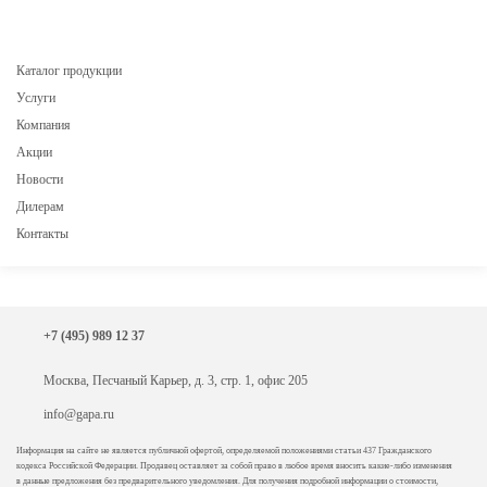
Каталог продукции
Услуги
Компания
Акции
Новости
Дилерам
Контакты
+7 (495) 989 12 37
Москва, Песчаный Карьер, д. 3, стр. 1, офис 205
info@gapa.ru
Информация на сайте не является публичной офертой, определяемой положениями статьи 437 Гражданского
кодекса Российской Федерации. Продавец оставляет за собой право в любое время вносить какие-либо изменения
в данные предложения без предварительного уведомления. Для получения подробной информации о стоимости,