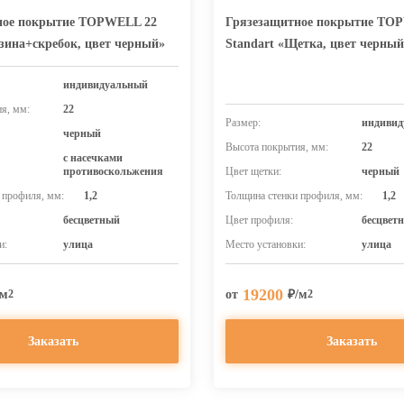
ное покрытие TOPWELL 22
Грязезащитное покрытие TO
езина+скребок, цвет черный»
Standart «Щетка, цвет черный
индивидуальный
я, мм:
22
Размер:
индивид
черный
Высота покрытия, мм:
22
с насечками
противоскольжения
Цвет щетки:
черный
 профиля, мм:
1,2
Толщина стенки профиля, мм:
1,2
бесцветный
Цвет профиля:
бесцвет
и:
улица
Место установки:
улица
19200
/м
от
₽/м
2
2
Заказать
Заказать