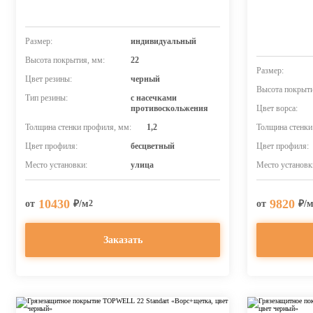
Размер:
индивидуальный
Высота покрытия, мм:
22
Размер:
Цвет резины:
черный
Высота покрыти
Тип резины:
с насечками
противоскольжения
Цвет ворса:
Толщина стенки профиля, мм:
1,2
Толщина стенки
Цвет профиля:
бесцветный
Цвет профиля:
Место установки:
улица
Место установк
10430
9820
от
₽/м
от
₽/
2
Заказать