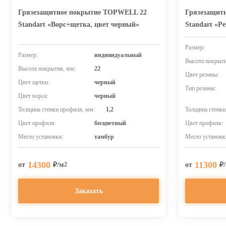
Грязезащитное покрытие TOPWELL 22
Грязезащит
Standart «Ворс+щетка, цвет черный»
Standart «Р
Размер:
Размер:
индивидуальный
Высота покрыти
Высота покрытия, мм:
22
Цвет резины:
Цвет щетки:
черный
Тип резины:
Цвет ворса:
черный
Толщина стенки профиля, мм:
1,2
Толщина стенки
Цвет профиля:
бесцветный
Цвет профиля:
Место установки:
тамбур
Место установк
14300
11300
от
₽/м
от
₽
2
Заказать