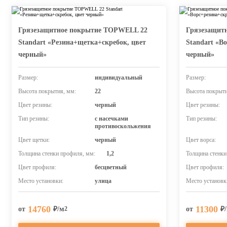
Грязезащитное покрытие TOPWELL 22
Грязезащит
Standart «Резина+щетка+скребок, цвет
Standart «В
черный»
черный»
Размер:
индивидуальный
Размер:
Высота покрытия, мм:
22
Высота покрыти
Цвет резины:
черный
Цвет резины:
Тип резины:
с насечками
Тип резины:
противоскольжения
Цвет щетки:
черный
Цвет ворса:
Толщина стенки профиля, мм:
1,2
Толщина стенки
Цвет профиля:
бесцветный
Цвет профиля:
Место установки:
улица
Место установк
14760
11300
от
₽/м
от
₽
2