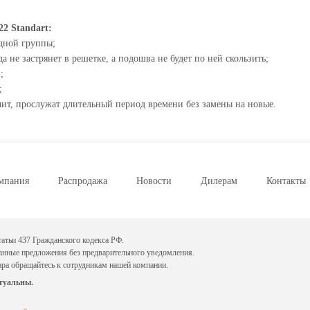
 Standart:
одной группы;
не застрянет в решетке, а подошва не будет по ней скользить;
;
;
чит, прослужат длительный период времени без замены на новые.
мпания
Распродажа
Новости
Дилерам
Контакты
атьи 437 Гражданского кодекса РФ.
данные предложения без предварительного уведомления.
ара обращайтесь к сотрудникам нашей компании.
туальны.