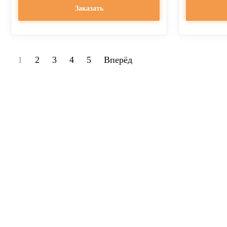
Заказать
1
2
3
4
5
Вперёд
На
Купить алюминиевые грязезащитные входные решетки TOPWELL 22 St
решетки могут быть установлены в любых входных группах.