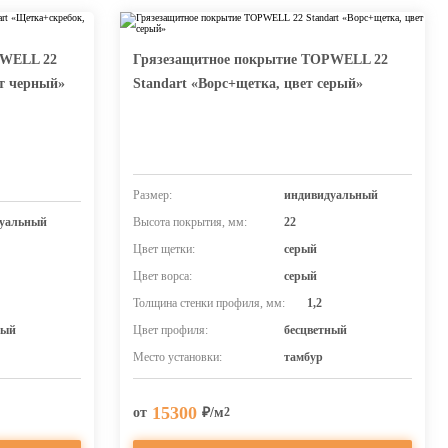
PWELL 22
Грязезащитное покрытие TOPWELL 22
ет черный»
Standart «Ворс+щетка, цвет серый»
Размер:
индивидуальный
уальный
Высота покрытия, мм:
22
Цвет щетки:
серый
Цвет ворса:
серый
Толщина стенки профиля, мм:
1,2
ный
Цвет профиля:
бесцветный
Место установки:
тамбур
15300
от
₽/м
2