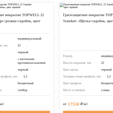
ное покрытие TOPWELL 22
Грязезащитное покрытие TO
орс+резина+скребок, цвет
Standart «Щетка+скребок, цв
индивидуальный
я, мм:
22
черный
Размер:
индивид
с насечками
противоскольжения
Высота покрытия, мм:
22
черный
Цвет щетки:
черный
 профиля, мм:
1,2
Толщина стенки профиля, мм:
1,2
бесцветный
Цвет профиля:
бесцвет
и:
тамбур
Место установки:
улица
17550
/м
от
₽/м
2
2