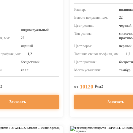
Размер:
индивид
Высота покрытия, мм:
22
Цвет резины:
черный
индивидуальный
Тип резины:
с насеч
я, мм:
22
противо
черный
Цвет ворса:
черный
 профиля, мм:
1,2
Толщина стенки профиля, мм:
1,2
бесцветный
Цвет профиля:
бесцвет
и:
холл
Место установки:
тамбур
10120
м
от
₽/м
2
2
Заказать
Заказать