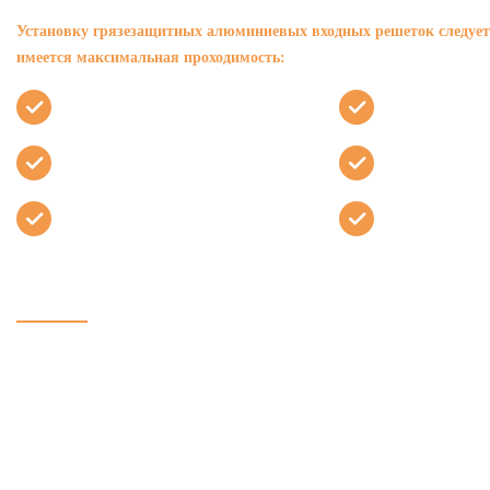
Установку грязезащитных алюминиевых входных решеток следует п
имеется максимальная проходимость:
в домах и ЖК по реновации
в торговых и б
на вокзалах и в аэропортах
в супер- и гип
школах и детских садах
администрати
Наши алюминиевые придверные решетки TOPWELL 22 Standart 
противоскользящим эффектом и наделены высокой стойкостью к 
Еще одно преимущество таких грязезащитных ковриков — замена 
чистящих элементов.
А это особенно важно, так как это сократит р
покрытий.