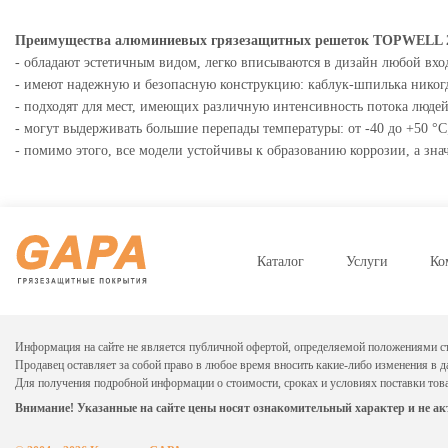
Преимущества алюминиевых грязезащитных решеток TOPWELL 22
- обладают эстетичным видом, легко вписываются в дизайн любой вх
- имеют надежную и безопасную конструкцию: каблук-шпилька никогда 
- подходят для мест, имеющих различную интенсивность потока людей
- могут выдерживать большие перепады температуры: от -40 до +50 °С
- помимо этого, все модели устойчивы к образованию коррозии, а зна
Каталог
Услуги
Ко
Информация на сайте не является публичной офертой, определяемой положениями ст
Продавец оставляет за собой право в любое время вносить какие-либо изменения в 
Для получения подробной информации о стоимости, сроках и условиях поставки тов
Внимание! Указанные на сайте цены носят ознакомительный характер и не ак