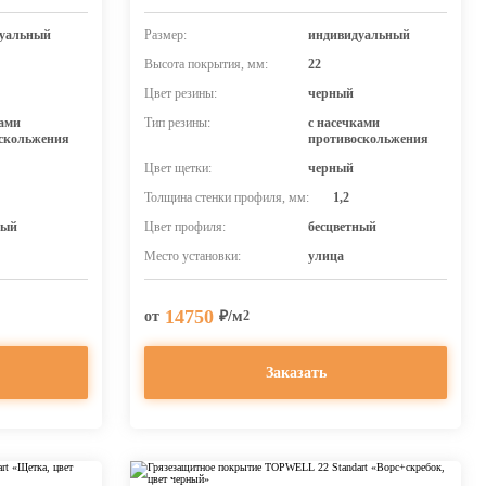
уальный
Размер:
индивидуальный
Высота покрытия, мм:
22
Цвет резины:
черный
ками
Тип резины:
с насечками
скольжения
противоскольжения
Цвет щетки:
черный
Толщина стенки профиля, мм:
1,2
ный
Цвет профиля:
бесцветный
Место установки:
улица
14750
от
₽/м
2
Заказать