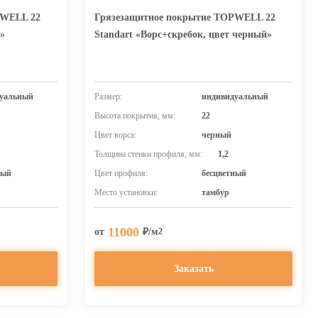
PWELL 22
Грязезащитное покрытие TOPWELL 22
»
Standart «Ворс+скребок, цвет черный»
уальный
Размер:
индивидуальный
Высота покрытия, мм:
22
Цвет ворса:
черный
Толщина стенки профиля, мм:
1,2
ный
Цвет профиля:
бесцветный
Место установки:
тамбур
11000
от
₽/м
2
Заказать