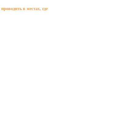
роводить в местах, где
изнес-центрах
ермаркетах
вных зданиях
обладают
коррозии и износу
без особого труда
асходы на обслуживание