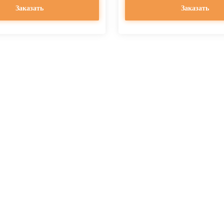
Заказать
Заказать
значение алюминиевых решё
andart по доступной цене вы можете в нашей компании. Мы предлага