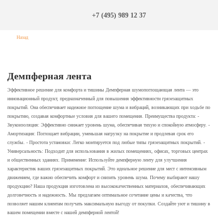
+7 (495) 989 12 37
Назад
Демпферная лента
Эффективное решение для комфорта и тишины Демпферная шумопоглощающая лента — это
инновационный продукт, предназначенный для повышения эффективности грязезащитных
покрытий. Она обеспечивает надежное поглощение шума и вибраций, возникающих при ходьбе по
покрытию, создавая комфортные условия для вашего помещения. Преимущества продукта: -
Звукоизоляция: Эффективно снижает уровень шума, обеспечивая тихую и спокойную атмосферу. -
Амортизация: Поглощает вибрации, уменьшая нагрузку на покрытие и продлевая срок его
службы. - Простота установки: Легко монтируется под любые типы грязезащитных покрытий. -
Универсальность: Подходит для использования в жилых помещениях, офисах, торговых центрах
и общественных зданиях. Применение: Используйте демпферную ленту для улучшения
характеристик ваших грязезащитных покрытий. Это идеальное решение для мест с интенсивным
движением, где важно обеспечить комфорт и снизить уровень шума. Почему выбирают нашу
продукцию? Наша продукция изготовлена из высококачественных материалов, обеспечивающих
долговечность и надежность. Мы предлагаем оптимальное сочетание цены и качества, что
позволяет нашим клиентам получать максимальную выгоду от покупки. Создайте уют и тишину в
вашем помещении вместе с нашей демпферной лентой!