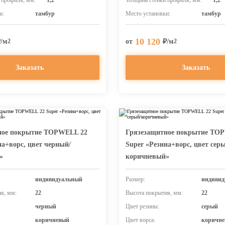
 профиля, мм:
1,2
Толщина стенки профиля, мм:
1,2
и:
тамбур
Место установки:
тамбур
10 120
₽/м
от
₽/м
2
2
Заказать
Заказать
ное покрытие TOPWELL 22
Грязезащитное покрытие TO
на+ворс, цвет черный/
Super «Резина+ворс, цвет сер
»
коричневый»
индивидуальный
Размер:
индивид
я, мм:
22
Высота покрытия, мм:
22
черный
Цвет резины:
серый
коричневый
Цвет ворса:
коричн