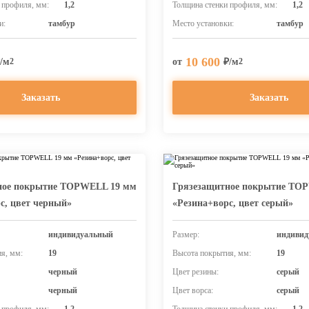
 профиля, мм:
1,2
Толщина стенки профиля, мм:
1,2
и:
тамбур
Место установки:
тамбур
10 600
/м
от
₽/м
2
2
Заказать
Заказать
ное покрытие TOPWELL 19 мм
Грязезащитное покрытие TO
с, цвет черный»
«Резина+ворс, цвет серый»
индивидуальный
Размер:
индивид
я, мм:
19
Высота покрытия, мм:
19
черный
Цвет резины:
серый
черный
Цвет ворса:
серый