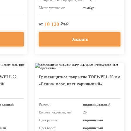
Толщина стенки профиля, мм:
1,2
Место установки:
тамбур
10 120
от
₽/м
2
Заказать
PWELL 22
Грязезащитное покрытие TOPWELL 26 мм
ый/
«Резина+ворс, цвет коричневый»
уальный
Размер:
индивидуальный
Высота покрытия, мм:
26
Цвет резины:
коричневый
евый
Цвет ворса:
коричневый