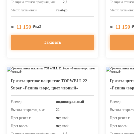
Толщина стенки профиля, мм:
2,2
Толщина стенки
Место установки:
тамбур
Место установк
11 150
11 150
от
₽/м
от
₽
2
Заказать
Грязезащитное покрытие TOPWELL 22
Грязезащит
Super «Резина+ворс, цвет черный»
«Резина+вор
Размер:
индивидуальный
Размер:
Высота покрытия, мм:
22
Высота покрыти
Цвет резины:
черный
Цвет резины:
Цвет ворса:
черный
Цвет ворса: