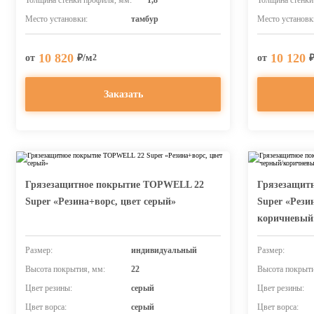
Толщина стенки профиля, мм:
1,8
Толщина стенки
Место установки:
тамбур
Место установк
10 820
10 120
от
₽/м
от
2
Заказать
Грязезащитное покрытие TOPWELL 22
Грязезащит
Super «Резина+ворс, цвет серый»
Super «Рези
коричневый
Размер:
индивидуальный
Размер:
Высота покрытия, мм:
22
Высота покрыти
Цвет резины:
серый
Цвет резины:
Цвет ворса:
серый
Цвет ворса: