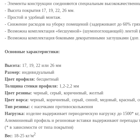
- Элементы конструкции соединяются специальным высококачествен
- Высота покрытия 17, 19, 22, 26 мм.
- Простой и удобный монтаж.
- Снижение расходов на уборку помещений (задерживают до 60% грязи
- Возможна комплектация «бесшумной» (шумопоглощающей) лентой (
- Возможна комплектация боковыми декоративными заглушками (доп.
Основные характеристики:
Высота:
17, 19, 22 или 26 мм
Размер:
индивидуальный
Цвет профиля:
бесцветный
Толщина стенки профиля:
1,2-2,2 мм
Цвет резины:
черный, серый, коричневый, желтый
Цвет ворса:
черный, коричневый, серый, синий, медовый, красный, с
Тип резины:
с насечками противоскольжения
Нагрузка:
изделие выдерживает периодическую нагрузку до 1500* кг,
Алюминиевый профиль и резиновые вставки выдерживают перепады тем
(* в зависимости от типа покрытия)
2
Вес:
18-25 кг/м