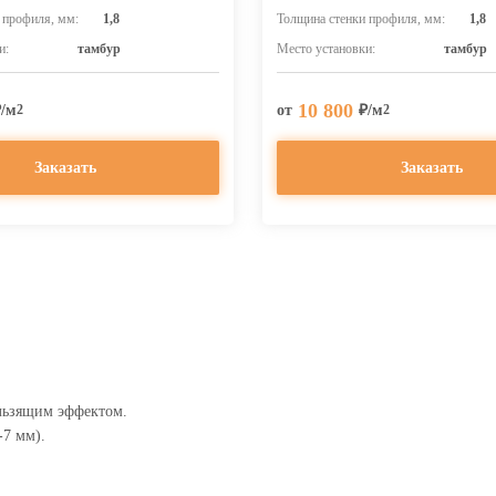
 профиля, мм:
1,8
Толщина стенки профиля, мм:
1,8
и:
тамбур
Место установки:
тамбур
10 800
₽/м
от
₽/м
2
2
Заказать
Заказать
льзящим эффектом.
-7 мм).