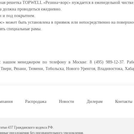
рная решетка TOPWELL «Резина+ворс» нуждается в еженедельной чистке
 должна проводиться ежедневно.
и и под покрытием.
 может быть установлена в приямок или непосредственно на поверхно
ять специальные рамы.
 с нашим менеджером по телефону в Москве: 8 (495) 989-12-37. Раб
Твери, Рязани, Тюмени, Тобольска, Нового Уренгоя, Владивостока, Хаба
мпания
Распродажа
Новости
Дилерам
Контакты
атьи 437 Гражданского кодекса РФ.
данные предложения без предварительного уведомления.