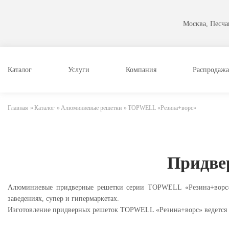
Москва, Песчан
Каталог
Услуги
Компания
Распродажа
Главная
»
Каталог
»
Алюминиевые решетки
»
TOPWELL «Резина+ворс»
Придвер
Алюминиевые придверные решетки серии TOPWELL «Резина+ворс» 
заведениях, супер и гипермаркетах.
Изготовление придверных решеток TOPWELL «Резина+ворс» ведется п