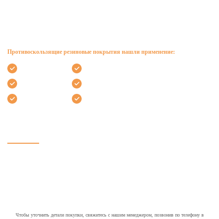
Назначение противоскользящих накладок
Для производства изделий применяют материал, устойчивый к воздействию
солнечных лучей, перепадов температуры и отличающийся огнестойкостью
Противоскользящие резиновые покрытия нашли применение:
в аэропортах
бизнес-центрах
на вокзалах
в супермаркетах
торговых центрах
банках
Наша продукция отличается прочностью, износостойкостью, большим
рабочим ресурсом, легкостью монтажа и уборки, привлекательным
внешним видом.
У нас можно подобрать антискользящие накладки на пол и ступени в
широком диапазоне фактур, размеров и цветов. Индивидуально относимся
к каждому клиенту и учитываем особенности интерьера.
Чтобы уточнить детали покупки, свяжитесь с нашим менеджером, позвонив по телефону в