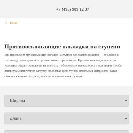
+7 (495) 989 12 37
Назад
Противоскользящие накладки на ступени
Мы производим антискользящие накладки на ступени для любых объектов — от офисов и
гостиниц до автосервисов и промышленных предприятий. Противоскользящие покрытия
устраняют эффект скольжения на влажных и обледенелых поверхностях и принимают на себя
основную механическую нагрузку, продлевая срок службы напольных материалов. Также
снижается количество грязи, заносимой в помещения с улицы.