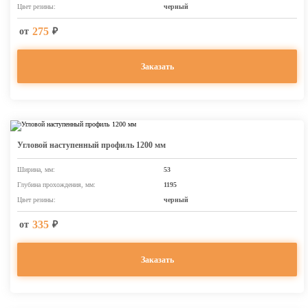
Цвет резины:
черный
275
от
₽
Заказать
Угловой наступенный профиль 1200 мм
Ширина, мм:
53
Глубина прохождения, мм:
1195
Цвет резины:
черный
335
от
₽
Заказать