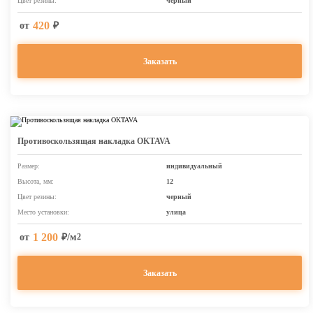
Цвет резины:
черный
420
от
₽
Заказать
Противоскользящая накладка OKTAVA
Размер:
индивидуальный
Высота, мм:
12
Цвет резины:
черный
Место установки:
улица
1 200
от
₽/м
2
Заказать