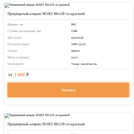
Придверный коврик MARS 80х120 см красный
Ширина, мм:
800
Глубина прохождения, мм:
1200
Цвет ворса:
красный
Плотность ворса:
2400 гр/м2
Основа:
винил
Место установки:
холл
Особенности:
Товар закончился.
1 890
от
₽
Заказать
Придверный коврик MARS 90х120 см красный