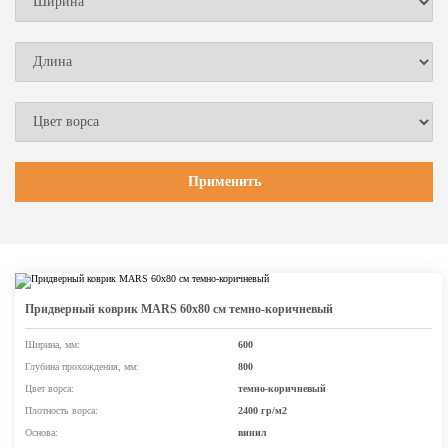
Придверный коврик MARS 60х80 см темно-коричневый
Ширина, мм:
600
Глубина прохождения, мм:
800
Цвет ворса:
темно-коричневый
Плотность ворса:
2400 гр/м2
Основа:
винил