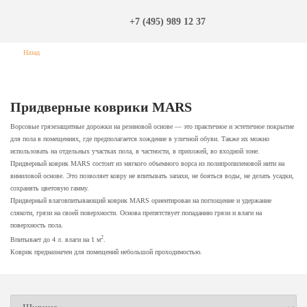
+7 (495) 989 12 37
Назад
Придверные коврики MARS
Ворсовые грязезащитные дорожки на резиновой основе — это практичное и эстетичное покрытие
для пола в помещениях, где предполагается хождение в уличной обуви. Также их можно
использовать на отдельных участках пола, в частности, в прихожей, во входной зоне.
Придверный коврик MARS состоит из мягкого объемного ворса из полипропиленовой нити на
виниловой основе. Это позволяет ковру не впитывать запахи, не бояться воды, не делать усадки,
сохранять цветовую гамму.
Придверный влаговпитывающий коврик MARS ориентирован на поглощение и удержание
слякоти, грязи на своей поверхности. Основа препятствует попаданию грязи и влаги на
поверхность пола.
2
Впитывает до 4 л. влаги на 1 м
.
Коврик предназначен для помещений небольшой проходимостью.