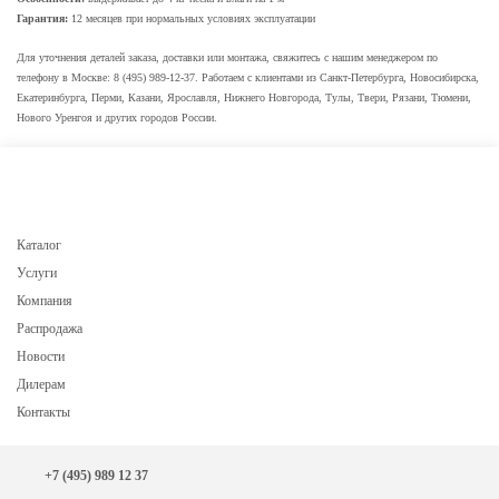
Гарантия:
12 месяцев при нормальных условиях эксплуатации
Для уточнения деталей заказа, доставки или монтажа, свяжитесь с нашим менеджером по
телефону в Москве: 8 (495) 989-12-37. Работаем с клиентами из Санкт-Петербурга, Новосибирска,
Екатеринбурга, Перми, Казани, Ярославля, Нижнего Новгорода, Тулы, Твери, Рязани, Тюмени,
Нового Уренгоя и других городов России.
Каталог
Услуги
Компания
Распродажа
Новости
Дилерам
Контакты
+7 (495) 989 12 37