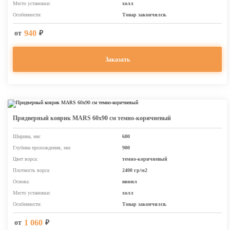
Место установки:
холл
Особенности:
Товар закончился.
940
от
₽
Заказать
Придверный коврик MARS 60х90 см темно-коричневый
Ширина, мм:
600
Глубина прохождения, мм:
900
Цвет ворса:
темно-коричневый
Плотность ворса:
2400 гр/м2
Основа:
винил
Место установки:
холл
Особенности:
Товар закончился.
1 060
от
₽