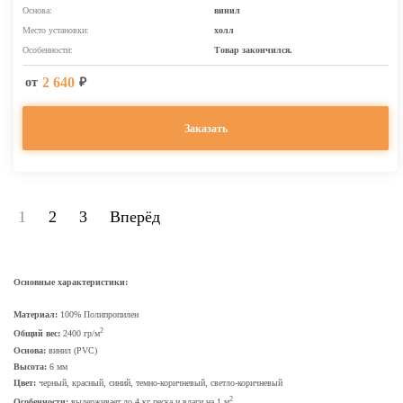
Основа:
винил
Место установки:
холл
Особенности:
Товар закончился.
2 640
от
₽
Заказать
1
2
3
Вперёд
Основные характеристики:
Материал:
100% Полипропилен
2
Общий вес:
2400 гр/м
Основа:
винил (PVC)
Высота:
6 мм
Цвет:
черный, красный, синий, темно-коричневый, светло-коричневый
2
Особенности:
выдерживает до 4 кг песка и влаги на 1 м