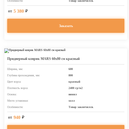
Особенности:
Товар закончился.
5 380
от
₽
Заказать
Придверный коврик MARS 60х80 см красный
Ширина, мм:
600
Глубина прохождения, мм:
800
Цвет ворса:
красный
Плотность ворса:
2400 гр/м2
Основа:
винил
Место установки:
холл
Особенности:
Товар закончился.
940
от
₽