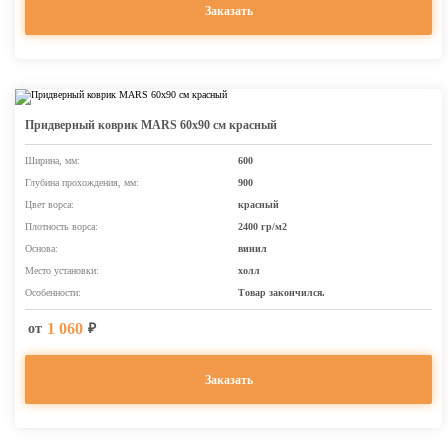
Заказать
Придверный коврик MARS 60х90 см красный
Ширина, мм:
600
Глубина прохождения, мм:
900
Цвет ворса:
красный
Плотность ворса:
2400 гр/м2
Основа:
винил
Место установки:
холл
Особенности:
Товар закончился.
1 060
от
₽
Заказать