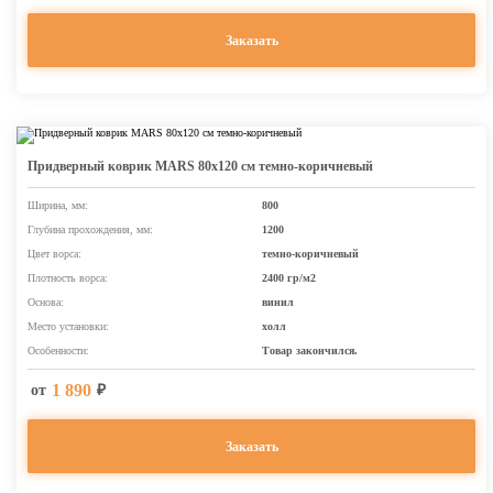
Заказать
Придверный коврик MARS 80х120 см темно-коричневый
Ширина, мм:
800
Глубина прохождения, мм:
1200
Цвет ворса:
темно-коричневый
Плотность ворса:
2400 гр/м2
Основа:
винил
Место установки:
холл
Особенности:
Товар закончился.
1 890
от
₽
Заказать