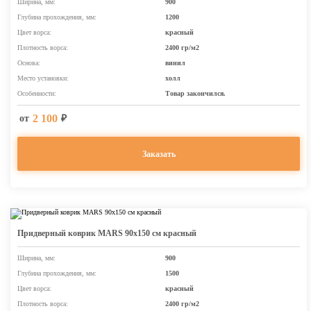
Ширина, мм:
900
Глубина прохождения, мм:
1200
Цвет ворса:
красный
Плотность ворса:
2400 гр/м2
Основа:
винил
Место установки:
холл
Особенности:
Товар закончился.
2 100
от
₽
Заказать
Придверный коврик MARS 90х150 см красный
Ширина, мм:
900
Глубина прохождения, мм:
1500
Цвет ворса:
красный
Плотность ворса:
2400 гр/м2