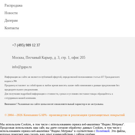
Распродажа
Новости
Дилерам
Контакты
+7 (495) 989 12 37
Москва, Песчаный Карьер, д. 3, стр. 1, офис 205
info@gapa.ru
Информация на сайте не является публичной офертой, определяемой положениями статьи 437 Гражданского
кодекса РФ.
Продавец оставляет за собой право в любое время вносить какие-либо изменения в данные предложения без
предварительного уведомления.
Для получения подробной информации о стоимости, сроках и условиях поставки товара обращайтесь к
сотрудникам нашей компании.
Внимание! Указанные на сайте цены носят ознакомительный характер и не актуальны.
© 2004—2026 Компания GAPA - производство и реализация грязезащитных покрытий
Мы используем Cookies, в том числе с использованием сервиса веб-аналитики "Яндекс.Метрика".
Продолжая использовать наш сайт, вы даете согласие обработку данных Cookies, в том числе с
использованием сервиса веб-аналитики "Яндекс.Метрика" в соответствии с
Политикой
. Это файлы,
которые помогают нам сделать ваш опыт взаимодействия с сайтом удобнее.