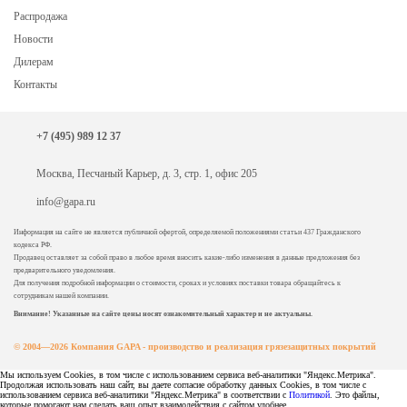
Распродажа
Новости
Дилерам
Контакты
+7 (495) 989 12 37
Москва, Песчаный Карьер, д. 3, стр. 1, офис 205
info@gapa.ru
Информация на сайте не является публичной офертой, определяемой положениями статьи 437 Гражданского
кодекса РФ.
Продавец оставляет за собой право в любое время вносить какие-либо изменения в данные предложения без
предварительного уведомления.
Для получения подробной информации о стоимости, сроках и условиях поставки товара обращайтесь к
сотрудникам нашей компании.
Внимание! Указанные на сайте цены носят ознакомительный характер и не актуальны.
© 2004—2026 Компания GAPA - производство и реализация грязезащитных покрытий
Мы используем Cookies, в том числе с использованием сервиса веб-аналитики "Яндекс.Метрика".
Продолжая использовать наш сайт, вы даете согласие обработку данных Cookies, в том числе с
использованием сервиса веб-аналитики "Яндекс.Метрика" в соответствии с
Политикой
. Это файлы,
которые помогают нам сделать ваш опыт взаимодействия с сайтом удобнее.