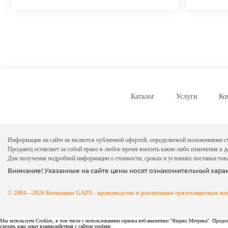
Каталог
Услуги
Ко
Информация на сайте не является публичной офертой, определяемой положениями ст
Продавец оставляет за собой право в любое время вносить какие-либо изменения в 
Для получения подробной информации о стоимости, сроках и условиях поставки тов
Внимание! Указанные на сайте цены носят ознакомительный харак
© 2004—2026 Компания GAPA - производство и реализация грязезащитных п
Мы используем Cookies, в том числе с использованием сервиса веб-аналитики "Яндекс.Метрика". Продолж
сделать ваш опыт взаимодействия с сайтом удобнее.