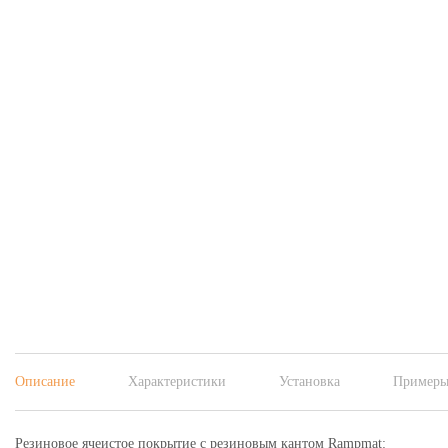
Описание
Характеристики
Установка
Примеры
Резиновое ячеистое покрытие c резиновым кантом Rampmat: