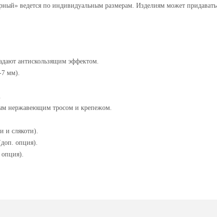
ный» ведется по индивидуальным размерам. Изделиям может придаватьс
адают антискользящим эффектом.
-7 мм).
.
ным нержавеющим тросом и крепежом.
 и слякоти).
доп. опция).
 опция).