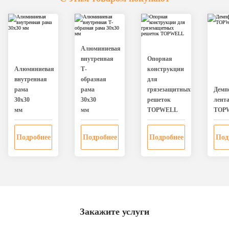
Алюминиевая
внутренная
Опорная
Алюминиевая
Т-
конструкции
внутренная
образная
для
рама
рама
грязезащитных
Дeмп
30х30
30х30
решеток
лент
мм
мм
TOPWELL
TOP
Подробнее
Подробнее
Подробнее
Под
Закажите услуги