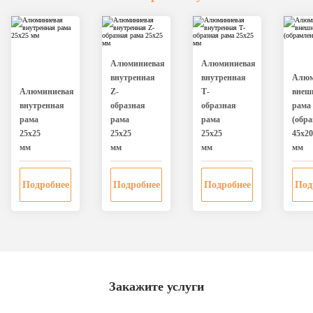
Алюминиевая
Алюминиевая
внутренная
внутренная
Алюм
Алюминиевая
Z-
Т-
внеш
внутренная
образная
образная
рама
рама
рама
рама
(обра
25х25
25х25
25х25
45х20
мм
мм
мм
мм
Подробнее
Подробнее
Подробнее
Под
Закажите услуги